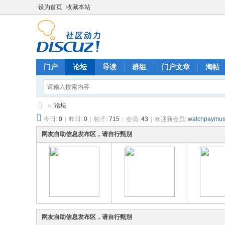
设为首页
收藏本站
门户
论坛
导读
群组
门户文章
淘帖
»
论坛
今日:
0
|
昨日:
0
|
帖子:
715
|
会员:
43
|
欢迎新会员:
watchpaymus
di
sk
网友自助信息发布区，请自行甄别
ao
网友自助信息发布区，请自行甄别