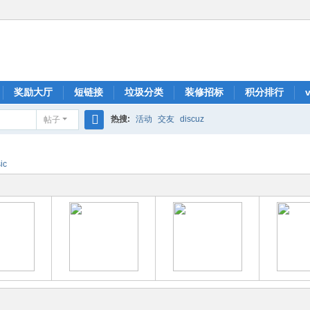
奖励大厅
短链接
垃圾分类
装修招标
积分排行
热搜:
活动
交友
discuz
帖子
搜
索
ic