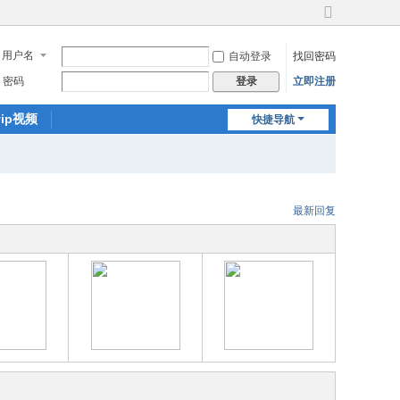
切
换
用户名
自动登录
找回密码
到
宽
密码
立即注册
登录
版
vip视频
快捷导航
最新回复