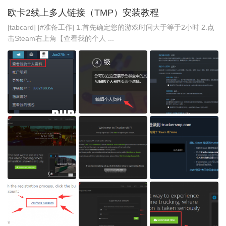
欧卡2线上多人链接（TMP）安装教程
[tabcard] [#准备工作] 1.首先确定您的游戏时间大于等于2小时 2.点
击Steam右上角【查看我的个人 ...